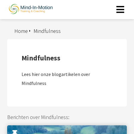
Home
Mindfulness
ngen
 policy
Mindfulness
oneel
Lees hier onze blogartikelen over
onele
Mindfulness
s zijn
kelijk om
bsite te
ken. Ze
 gebruikt
Berichten over Mindfulness:
asisfuncties
der deze