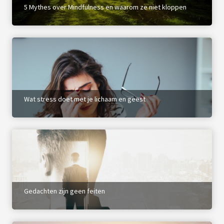
5 Mythes over Mindfulness en waarom ze niet kloppen
 op de
e. Hierdoor
 website-
ren
nte
enties
gebaseerd
 gedrag van
Wat stress doet met je lichaam en geest
ezoeker.
uren
Gedachten zijn geen feiten