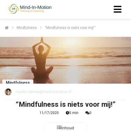
Mindfulness
“Mindfulness is niets voor mij!”
ngen
 policy
oneel
onele
Mindfulness
s zijn
kelijk om
myriam.demas@mind-in-motion.nl
bsite te
“Mindfulness is niets voor mij!”
ken. Ze
 gebruikt
11/17/2020
5 min
0
asisfuncties
der deze
Inhoud