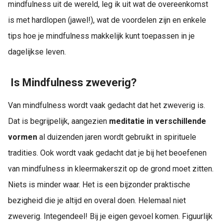
mindfulness uit de wereld, leg ik uit wat de overeenkomst
 op de
is met hardlopen (jawel!), wat de voordelen zijn en enkele
e. Hierdoor
 website-
tips hoe je mindfulness makkelijk kunt toepassen in je
ren
dagelijkse leven.
nte
enties
gebaseerd
Is Mindfulness zweverig?
 gedrag van
ezoeker.
Van mindfulness wordt vaak gedacht dat het zweverig is.
Dat is begrijpelijk, aangezien
meditatie in verschillende
vormen
al duizenden jaren wordt gebruikt in spirituele
uren
tradities. Ook wordt vaak gedacht dat je bij het beoefenen
van mindfulness in kleermakerszit op de grond moet zitten.
Niets is minder waar. Het is een bijzonder praktische
bezigheid die je altijd en overal doen. Helemaal niet
zweverig. Integendeel! Bij je eigen gevoel komen. Figuurlijk