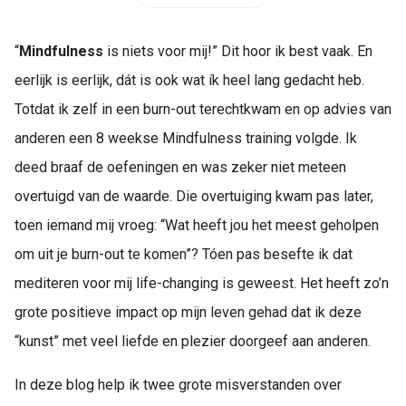
s kan de
e niet
“
Mindfulness
is niets voor mij!” Dit hoor ik best vaak. En
oneren.
eerlijk is eerlijk, dát is ook wat ík heel lang gedacht heb.
ieken
Totdat ik zelf in een burn-out terechtkwam en op advies van
ische
anderen een 8 weekse Mindfulness training volgde. Ik
s worden
kt om
deed braaf de oefeningen en was zeker niet meteen
em
overtuigd van de waarde. Die overtuiging kwam pas later,
tie te
toen iemand mij vroeg: “Wat heeft jou het meest geholpen
elen over
drag van
om uit je burn-out te komen”? Tóen pas besefte ik dat
zoeker op
mediteren voor mij life-changing is geweest. Het heeft zo’n
site.
grote positieve impact op mijn leven gehad dat ik deze
ing
“kunst” met veel liefde en plezier doorgeef aan anderen.
ingcookies
 gebruikt
In deze blog help ik twee grote misverstanden over
oekers te