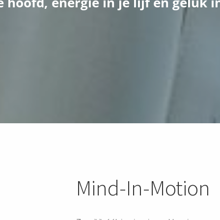
e hoofd, energie in je lijf
en geluk i
Mind-In-Motion