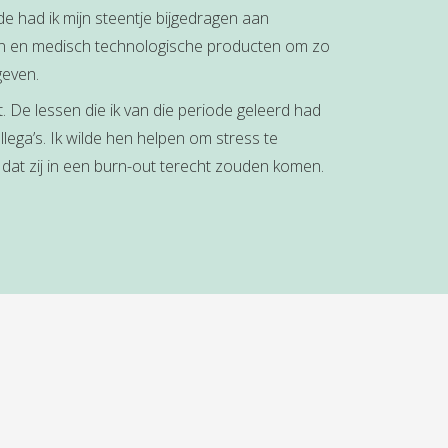
de had ik mijn steentje bijgedragen aan
n en medisch technologische producten om zo
geven.
. De lessen die ik van die periode geleerd had
lega’s. Ik wilde hen helpen om stress te
at zij in een burn-out terecht zouden komen.